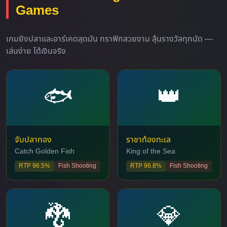
Games
เกมยิงปลาและอาร์เคดสุดมัน กราฟิกสวยงาม ลุ้นรางวัลทุกนัด —
เล่นง่าย ได้เงินจริง
🐟
👑
จับปลาทอง
ราชาท้องทะเล
Catch Golden Fish
King of the Sea
RTP 96.5%
Fish Shooting
RTP 96.8%
Fish Shooting
🐉
💎