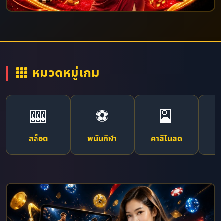
หมวดหมู่เกม
🎰
⚽
🎴
สล็อต
พนันกีฬา
คาสิโนสด