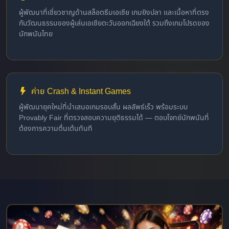
ผู้พัฒนาที่เชี่ยวชาญด้านสล็อตธีมเอเชีย เกมยิงปลา และเนื้อหาที่ตรง
กับวัฒนธรรมของผู้เล่นเอเชียตะวันออกเฉียงใต้ รวมถึงเกมโปรดของ
นักพนันไทย
ค่าย Crash & Instant Games
ผู้พัฒนายุคใหม่ที่นำเสนอเกมรอบสั้น ผลลัพธ์เร็ว พร้อมระบบ
Provably Fair ที่ตรวจสอบความยุติธรรมได้ — ตอบโจทย์นักพนันที่
ต้องการความตื่นเต้นทันที