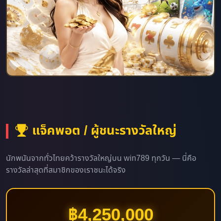
แจ็คพอต / ผู้ชนะรางวัลใหญ่
นักพนันจากทั่วไทยคว้ารางวัลใหญ่บน win789 ทุกวัน — นี่คือ
รางวัลล่าสุดที่สมาชิกของเราชนะได้จริง
฿4,250,000