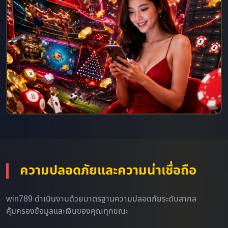
ความปลอดภัยและความน่าเชื่อถือ
win789 ดำเนินงานด้วยมาตรฐานความปลอดภัยระดับสากล
คุ้มครองข้อมูลและเงินของคุณทุกขณะ