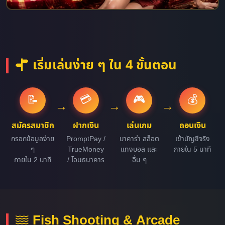
เริ่มเล่นง่าย ๆ ใน 4 ขั้นตอน
📝
💳
🎮
💰
สมัครสมาชิก
ฝากเงิน
เล่นเกม
ถอนเงิน
กรอกข้อมูลง่าย
PromptPay /
บาคาร่า สล็อต
เข้าบัญชีจริง
ๆ
TrueMoney
แทงบอล และ
ภายใน 5 นาที
ภายใน 2 นาที
/ โอนธนาคาร
อื่น ๆ
Fish Shooting & Arcade