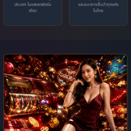
ประเภท ในแพลตฟอร์ม
และธนาคารชั้นนำทุกแห่ง
เดียว
ในไทย