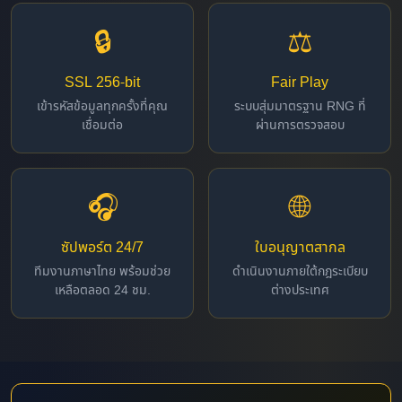
🔒
⚖️
SSL 256-bit
Fair Play
เข้ารหัสข้อมูลทุกครั้งที่คุณ
ระบบสุ่มมาตรฐาน RNG ที่
เชื่อมต่อ
ผ่านการตรวจสอบ
🎧
🌐
ซัปพอร์ต 24/7
ใบอนุญาตสากล
ทีมงานภาษาไทย พร้อมช่วย
ดำเนินงานภายใต้กฎระเบียบ
เหลือตลอด 24 ชม.
ต่างประเทศ