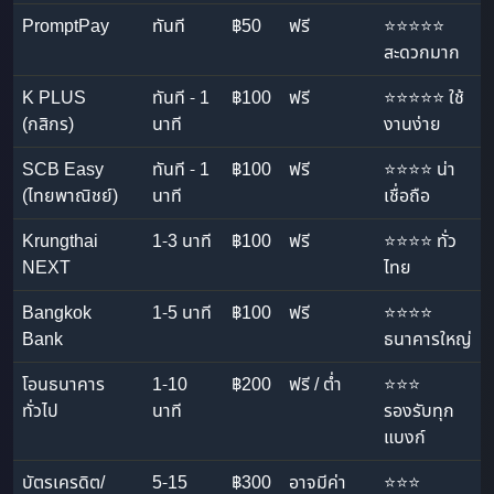
PromptPay
ทันที
฿50
ฟรี
⭐⭐⭐⭐⭐
สะดวกมาก
K PLUS
ทันที - 1
฿100
ฟรี
⭐⭐⭐⭐⭐ ใช้
(กสิกร)
นาที
งานง่าย
SCB Easy
ทันที - 1
฿100
ฟรี
⭐⭐⭐⭐ น่า
(ไทยพาณิชย์)
นาที
เชื่อถือ
Krungthai
1-3 นาที
฿100
ฟรี
⭐⭐⭐⭐ ทั่ว
NEXT
ไทย
Bangkok
1-5 นาที
฿100
ฟรี
⭐⭐⭐⭐
Bank
ธนาคารใหญ่
โอนธนาคาร
1-10
฿200
ฟรี / ต่ำ
⭐⭐⭐
ทั่วไป
นาที
รองรับทุก
แบงก์
บัตรเครดิต/
5-15
฿300
อาจมีค่า
⭐⭐⭐