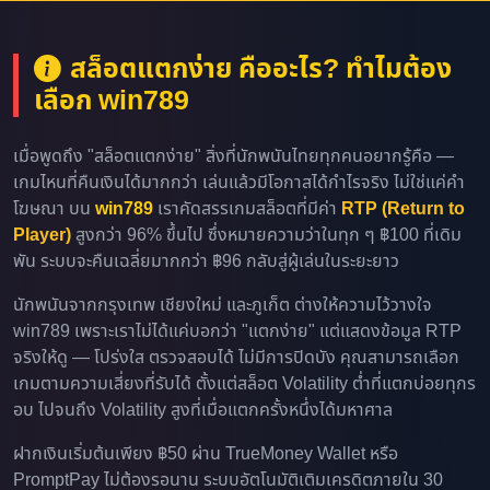
สล็อตแตกง่าย คืออะไร? ทำไมต้อง
เลือก win789
เมื่อพูดถึง "สล็อตแตกง่าย" สิ่งที่นักพนันไทยทุกคนอยากรู้คือ —
เกมไหนที่คืนเงินได้มากกว่า เล่นแล้วมีโอกาสได้กำไรจริง ไม่ใช่แค่คำ
โฆษณา บน
win789
เราคัดสรรเกมสล็อตที่มีค่า
RTP (Return to
Player)
สูงกว่า 96% ขึ้นไป ซึ่งหมายความว่าในทุก ๆ ฿100 ที่เดิม
พัน ระบบจะคืนเฉลี่ยมากกว่า ฿96 กลับสู่ผู้เล่นในระยะยาว
นักพนันจากกรุงเทพ เชียงใหม่ และภูเก็ต ต่างให้ความไว้วางใจ
win789 เพราะเราไม่ได้แค่บอกว่า "แตกง่าย" แต่แสดงข้อมูล RTP
จริงให้ดู — โปร่งใส ตรวจสอบได้ ไม่มีการปิดบัง คุณสามารถเลือก
เกมตามความเสี่ยงที่รับได้ ตั้งแต่สล็อต Volatility ต่ำที่แตกบ่อยทุกร
อบ ไปจนถึง Volatility สูงที่เมื่อแตกครั้งหนึ่งได้มหาศาล
ฝากเงินเริ่มต้นเพียง ฿50 ผ่าน TrueMoney Wallet หรือ
PromptPay ไม่ต้องรอนาน ระบบอัตโนมัติเติมเครดิตภายใน 30