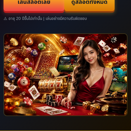
เล่นสล็อตเลย
ดูสล็อตทั้งหมด
⚠️ อายุ 20 ปีขึ้นไปเท่านั้น | เล่นอย่างมีความรับผิดชอบ