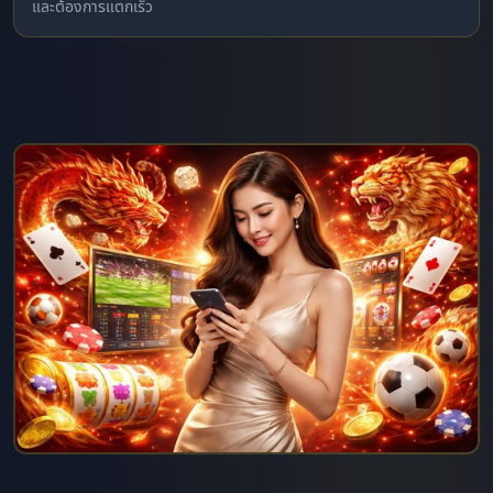
และต้องการแตกเร็ว