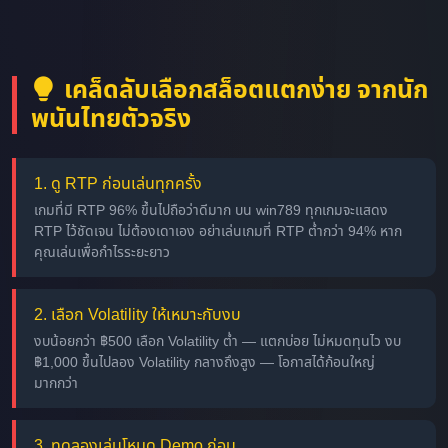
เคล็ดลับเลือกสล็อตแตกง่าย จากนัก
พนันไทยตัวจริง
1. ดู RTP ก่อนเล่นทุกครั้ง
เกมที่มี RTP 96% ขึ้นไปถือว่าดีมาก บน win789 ทุกเกมจะแสดง
RTP ไว้ชัดเจน ไม่ต้องเดาเอง อย่าเล่นเกมที่ RTP ต่ำกว่า 94% หาก
คุณเล่นเพื่อกำไรระยะยาว
2. เลือก Volatility ให้เหมาะกับงบ
งบน้อยกว่า ฿500 เลือก Volatility ต่ำ — แตกบ่อย ไม่หมดทุนไว งบ
฿1,000 ขึ้นไปลอง Volatility กลางถึงสูง — โอกาสได้ก้อนใหญ่
มากกว่า
3. ทดลองเล่นโหมด Demo ก่อน