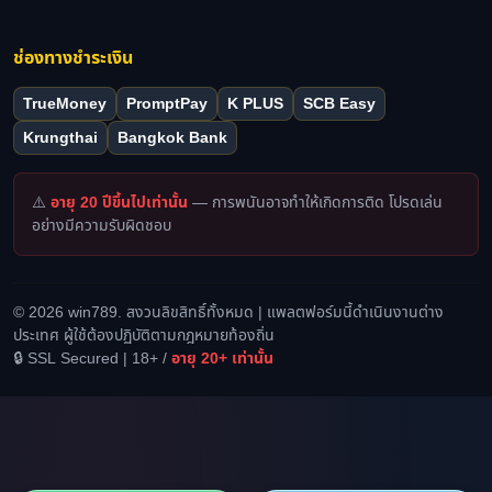
ช่องทางชำระเงิน
TrueMoney
PromptPay
K PLUS
SCB Easy
Krungthai
Bangkok Bank
⚠️
อายุ 20 ปีขึ้นไปเท่านั้น
— การพนันอาจทำให้เกิดการติด โปรดเล่น
อย่างมีความรับผิดชอบ
© 2026 win789. สงวนลิขสิทธิ์ทั้งหมด | แพลตฟอร์มนี้ดำเนินงานต่าง
ประเทศ ผู้ใช้ต้องปฏิบัติตามกฎหมายท้องถิ่น
🔒 SSL Secured | 18+ /
อายุ 20+ เท่านั้น