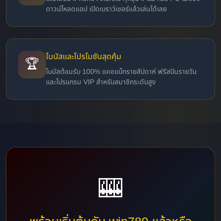
ดาวน์โหลดแอป เปิดเบราว์เซอร์แล้วเล่นได้เลย
โบนัสและโปรโมชันสุดคุ้ม
🏆
โบนัสต้อนรับ 100% แคชแบ็กรายสัปดาห์ ฟรีสปินรายวัน
และโปรแกรม VIP สำหรับสมาชิกระดับสูง
🎰