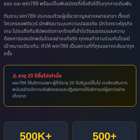
ชอบ และ win789 พร้อมเป็นพันธมิตรที่เชื่อถือได้ในทุกการเดิมพัน
ทีมงาน win789 ประกอบด้วยผู้เชี่ยวชาญหลากหลายสาขา ตั้งแต่
วิศวกรซอฟต์แวร์ นักพัฒนาระบบความปลอดภัย นักวิเคราะห์ธุรกิจ
เกม ไปจนถึงทีมซัปพอร์ตภาษาไทยที่เข้าใจวัฒนธรรมและความ
ต้องการของนักพนันไทยอย่างแท้จริง ทุกคนทำงานร่วมกันโดยมี
เป้าหมายเดียวกัน: ทำให้ win789 เป็นสถานที่ที่คุณอยากกลับมาทุก
ครั้ง
⚠️ อายุ 20 ปีขึ้นไปเท่านั้น
win789 ให้บริการเฉพาะผู้ที่มีอายุ 20 ปีบริบูรณ์ขึ้นไป เราส่งเสริมการ
พนันอย่างมีความรับผิดชอบและปฏิเสธการให้บริการแก่ผู้เยาว์อย่าง
เด็ดขาด
500K+
500+