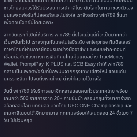
และคาสิโนออนไลน์มายาวนานกว่า 10 ปี ด้วยความเชื่อมั่นว่านักพนัน
ชาวไทยสมควรได้รับประสบการณ์คาสิโนระดับโลกในภาษาของตัวเอง
บนแพลตฟอร์มที่ปลอดภัยและโปร่งใส เราจึงสร้าง win789 ขึ้นมา
เพื่อตอบโจทย์นี้โดยเฉพาะ
จากวันแรกที่เปิดให้บริการ win789 ตั้งใจแน่วแน่ที่จะเป็นมากกว่า
เว็บพนันทั่วไป เราลงทุนกับเทคโนโลยีระดับ enterprise ทีมดีลเลอร์
ภาษาไทยที่ผ่านการฝึกอบรมอย่างมืออาชีพ และระบบฝาก-ถอนที่
เชื่อมต่อกับช่องทางการเงินที่คนไทยคุ้นเคยอย่าง TrueMoney
Wallet, PromptPay, K PLUS และ SCB Easy ทำให้ win789
กลายเป็นแพลตฟอร์มที่นักพนันจากกรุงเทพ เชียงใหม่ ขอนแก่น
นครราชสีมา ไปจนถึงหาดใหญ่ ต่างให้ความไว้วางใจ
วันนี้ win789 ให้บริการสมาชิกหลายแสนคนทั่วประเทศไทย พร้อม
เกมกว่า 500 รายการจาก 20+ ค่ายชั้นนำ ครอบคลุมทั้งบาคาร่าสด
สล็อตออนไลน์ แทงบอล มวยไทย UFC ONE Championship และ
เกมคาสิโนบนโต๊ะอีกมากมาย ทุกเกมพร้อมให้เล่นตลอด 24 ชั่วโมง 7
วัน ไม่มีวันหยุด